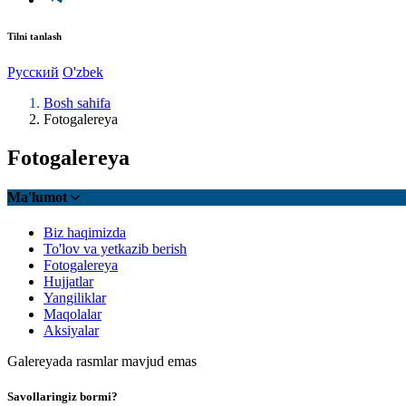
Tilni tanlash
Русский
O'zbek
Bosh sahifa
Fotogalereya
Fotogalereya
Ma'lumot
Biz haqimizda
To'lov va yetkazib berish
Fotogalereya
Hujjatlar
Yangiliklar
Maqolalar
Aksiyalar
Galereyada rasmlar mavjud emas
Savollaringiz bormi?