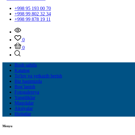
+998 95 193 00 70
+998 99 802 32 34
+998 99 878 19 11
0
0
Bosh sahifa
Katalog
To'lov va yetkazib berish
Biz haqimizda
Bog`lanish
Fotogalereya
Yangiliklar
Maqolalar
Aksiyalar
Hujjatlar
Menyu