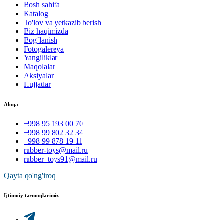
Bosh sahifa
Katalog
To'lov va yetkazib berish
Biz haqimizda
Bog`lanish
Fotogalereya
Yangiliklar
Maqolalar
Aksiyalar
Hujjatlar
Aloqa
+998 95 193 00 70
+998 99 802 32 34
+998 99 878 19 11
rubber-toys@mail.ru
rubber_toys91@mail.ru
Qayta qo'ng'iroq
Ijtimoiy tarmoqlarimiz