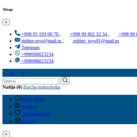
Aloqa
×
+998 95 193 00 70
,
+998 99 802 32 34
,
+998 99 
rubber-toys@mail.ru
,
rubber_toys91@mail.ru
Telegram
+998998023234
+998998023234
0
0
Natija (0)
Barcha mahsulotlar
Bosh sahifa
Katalog
Tanlanganlar
0
Savat
0
×