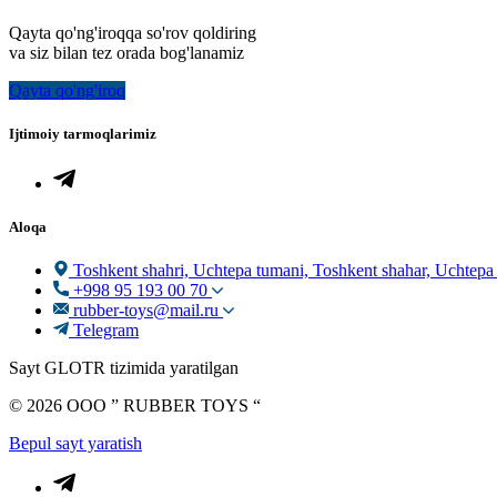
Qayta qo'ng'iroqqa so'rov qoldiring
va siz bilan tez orada bog'lanamiz
Qayta qo'ng'iroq
Ijtimoiy tarmoqlarimiz
Aloqa
Toshkent shahri, Uchtepa tumani, Toshkent shahar, Uchtepa
+998 95 193 00 70
rubber-toys@mail.ru
Telegram
Sayt GLOTR tizimida yaratilgan
© 2026 OOO ” RUBBER TOYS “
Bepul sayt yaratish