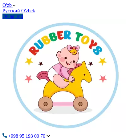
O'zb
Русский
O'zbek
Qo'ng'iroq
+998 95 193 00 70