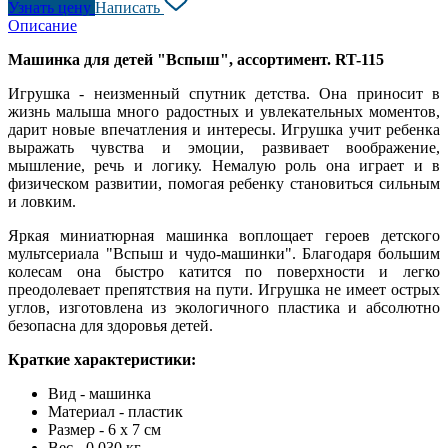
Узнать цену
Написать
Описание
Машинка для детей "Вспыш", ассортимент. RT-115
Игрушка - неизменный спутник детства. Она приносит в
жизнь малыша много радостных и увлекательных моментов,
дарит новые впечатления и интересы. Игрушка учит ребенка
выражать чувства и эмоции, развивает воображение,
мышление, речь и логику. Немалую роль она играет и в
физическом развитии, помогая ребенку становиться сильным
и ловким.
Яркая миниатюрная машинка воплощает героев детского
мультсериала "Вспыш и чудо-машинки". Благодаря большим
колесам она быстро катится по поверхности и легко
преодолевает препятствия на пути. Игрушка не имеет острых
углов, изготовлена из экологичного пластика и абсолютно
безопасна для здоровья детей.
Краткие характеристики:
Вид - машинка
Материал - пластик
Размер - 6 х 7 см
Вес - 0.030 кг