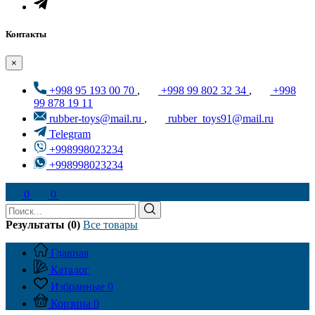
Контакты
×
+998 95 193 00 70
,
+998 99 802 32 34
,
+998
99 878 19 11
rubber-toys@mail.ru
,
rubber_toys91@mail.ru
Telegram
+998998023234
+998998023234
0
0
Результаты (0)
Все товары
Главная
Каталог
Избранные
0
Корзина
0