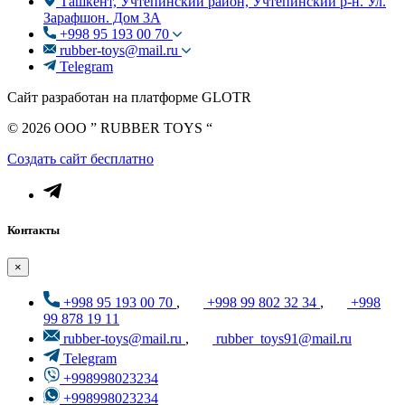
Ташкент, Учтепинский район, Учтепинский р-н. Ул.
Зарафшон. Дом 3А
+998 95 193 00 70
rubber-toys@mail.ru
Telegram
Сайт разработан на платформе GLOTR
© 2026 OOO ” RUBBER TOYS “
Создать cайт бесплатно
Контакты
×
+998 95 193 00 70
,
+998 99 802 32 34
,
+998
99 878 19 11
rubber-toys@mail.ru
,
rubber_toys91@mail.ru
Telegram
+998998023234
+998998023234