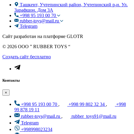
Ташкент, Учтепинский район, Учтепинский р-н. Ул.
Зарафшон. Дом 3А
+998 95 193 00 70
rubber-toys@mail.ru
Telegram
Сайт разработан на платформе GLOTR
© 2026 OOO ” RUBBER TOYS “
Создать cайт бесплатно
Контакты
×
+998 95 193 00 70
,
+998 99 802 32 34
,
+998
99 878 19 11
rubber-toys@mail.ru
,
rubber_toys91@mail.ru
Telegram
+998998023234